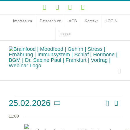
Zum
YouTube
Facebook
Instagram
LinkedIn
Inhalt
springen
Impressum
Datenschutz
AGB
Kontakt
LOGIN
Logout
Veranstaltungen
Vera
Suche
25.02.2026
Veransta
Tag
Ansi
für
Datum
Suche
Navi
11:00
und
wählen.
25.
Ansichte