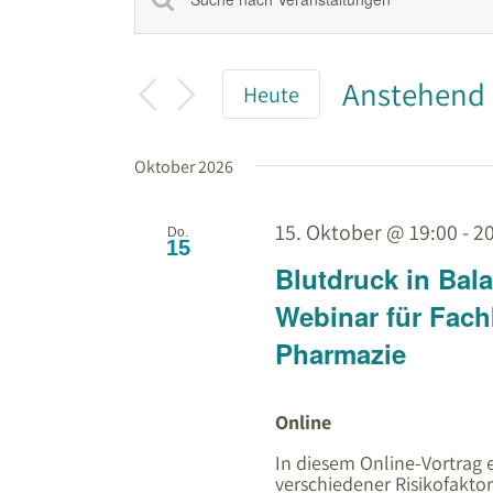
Veranstaltungen
Bitte
Schlüsselwort
Suche
eingeben.
und
Suche
Ansichten,
Anstehend
nach
Heute
Navigation
Veranstaltungen
Datum
Schlüsselwort.
wählen.
Oktober 2026
15. Oktober @ 19:00
-
20
Do.
15
Blutdruck in Bala
Webinar für Fach
Pharmazie
Online
In diesem Online-Vortrag er
verschiedener Risikofakto