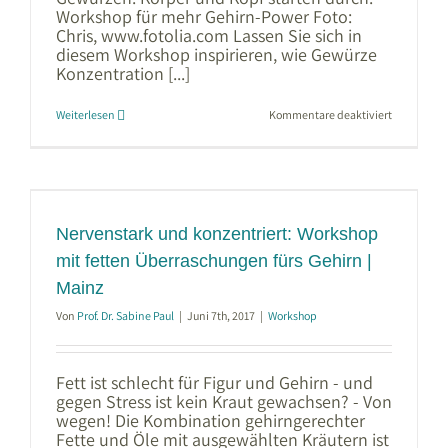
Workshop für mehr Gehirn-Power Foto:
Chris, www.fotolia.com Lassen Sie sich in
diesem Workshop inspirieren, wie Gewürze
Konzentration [...]
für
Weiterlesen
Kommentare deaktiviert
Gehirn-
Doping
mit
Gewürzen
|
Workshop
in
Mainz
|
Nervenstark und konzentriert: Workshop
fast
ausgebucht
mit fetten Überraschungen fürs Gehirn |
Mainz
Von
Prof. Dr. Sabine Paul
|
Juni 7th, 2017
|
Workshop
Fett ist schlecht für Figur und Gehirn - und
gegen Stress ist kein Kraut gewachsen? - Von
wegen! Die Kombination gehirngerechter
Fette und Öle mit ausgewählten Kräutern ist