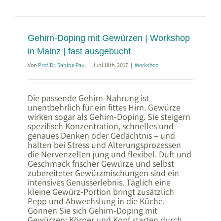
den
Flow
im
Gehirn
|
Genuss-
Gehirn-Doping mit Gewürzen | Workshop
Workshop
in
in Mainz | fast ausgebucht
Mainz
Von
Prof. Dr. Sabine Paul
|
Juni 18th, 2017
|
Workshop
Die passende Gehirn-Nahrung ist
unentbehrlich für ein fittes Hirn. Gewürze
wirken sogar als Gehirn-Doping. Sie steigern
spezifisch Konzentration, schnelles und
genaues Denken oder Gedächtnis – und
halten bei Stress und Alterungsprozessen
die Nervenzellen jung und flexibel. Duft und
Geschmack frischer Gewürze und selbst
zubereiteter Gewürzmischungen sind ein
intensives Genusserlebnis. Täglich eine
kleine Gewürz-Portion bringt zusätzlich
Pepp und Abwechslung in die Küche.
Gönnen Sie sich Gehirn-Doping mit
Gewürzen: Körper und Kopf starten durch.