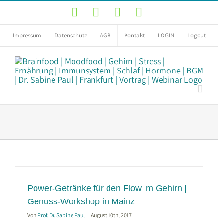
Zum
YouTube
Facebook
Instagram
LinkedIn
Inhalt
springen
Impressum
Datenschutz
AGB
Kontakt
LOGIN
Logout
Power-Getränke für den Flow im Gehirn |
Genuss-Workshop in Mainz
Von
Prof. Dr. Sabine Paul
|
August 10th, 2017