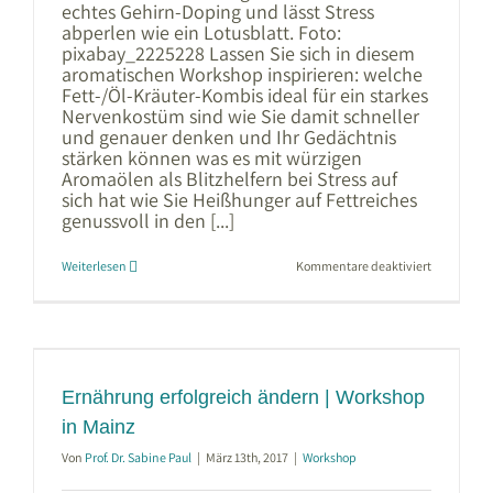
echtes Gehirn-Doping und lässt Stress
abperlen wie ein Lotusblatt. Foto:
pixabay_2225228 Lassen Sie sich in diesem
aromatischen Workshop inspirieren: welche
Fett-/Öl-Kräuter-Kombis ideal für ein starkes
Nervenkostüm sind wie Sie damit schneller
und genauer denken und Ihr Gedächtnis
stärken können was es mit würzigen
Aromaölen als Blitzhelfern bei Stress auf
sich hat wie Sie Heißhunger auf Fettreiches
genussvoll in den [...]
für
Weiterlesen
Kommentare deaktiviert
Nervenstar
und
konzentrier
Workshop
mit
fetten
Überrasch
fürs
Gehirn
Ernährung erfolgreich ändern | Workshop
|
Mainz
in Mainz
Von
Prof. Dr. Sabine Paul
|
März 13th, 2017
|
Workshop