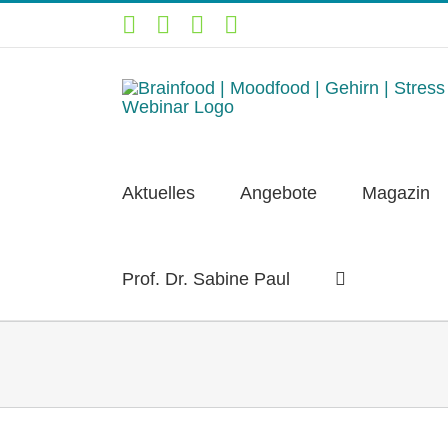
Zum
YouTube
Facebook
Instagram
LinkedIn
Inhalt
springen
Aktuelles
Angebote
Magazin
Prof. Dr. Sabine Paul