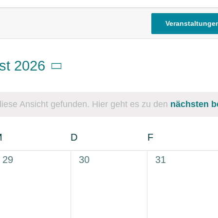
Veranstaltunge
st 2026
m
en.
iese Ansicht gefunden. Hier geht es zu den
nächsten b
Hinweis
M
Mittwoch
D
Donnerstag
F
Freitag
0
0
0
29
30
31
Veranstaltungen,
Veranstaltungen,
Veranstaltung