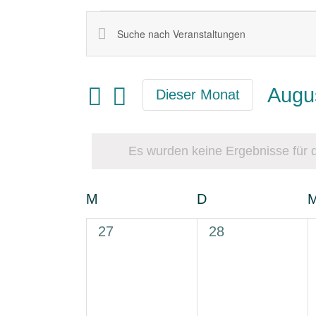
Veranstaltungen
Veranstaltungen
Bitte
Schlüsselwort
Suche
eingeben.
und
Suche
Ansichten,
Augu
nach
Dieser Monat
Navigation
Veranstaltungen
Datu
Schlüsselwort.
wähl
Es wurden keine Ergebnisse für d
Kalender
M
Montag
D
Dienstag
von
Veranstaltungen
0
0
27
28
Veranstaltungen,
Veranstaltungen,