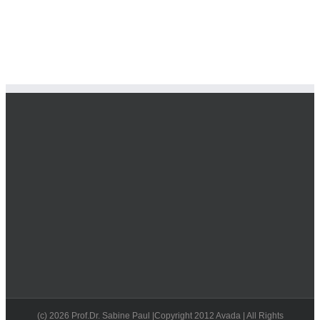
(c) 2026 Prof.Dr. Sabine Paul |Copyright 2012 Avada | All Rights