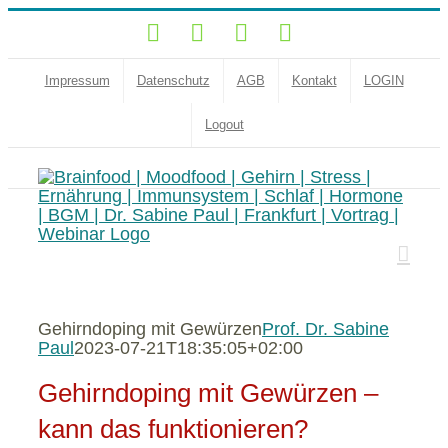
Zum
YouTube
Facebook
Instagram
LinkedIn
Inhalt
springen
Impressum
Datenschutz
AGB
Kontakt
LOGIN
Logout
Gehirndoping mit Gewürzen
Prof. Dr. Sabine
Paul
2023-07-21T18:35:05+02:00
Gehirndoping mit Gewürzen –
kann das funktionieren?