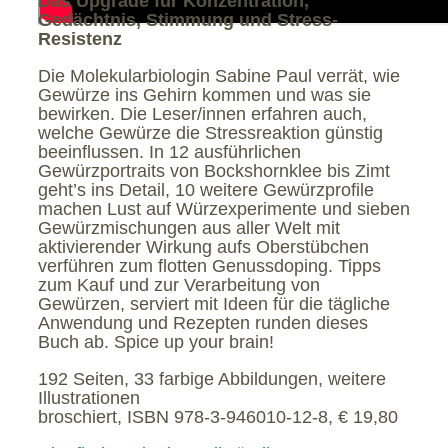
Das Upgrade für Konzentration,
Gedächtnis, Stimmung und Stress-
Resistenz
Die Molekularbiologin Sabine Paul verrät, wie
Gewürze ins Gehirn kommen und was sie
bewirken. Die Leser/innen erfahren auch,
welche Gewürze die Stressreaktion günstig
beeinflussen. In 12 ausführlichen
Gewürzportraits von Bockshornklee bis Zimt
geht’s ins Detail, 10 weitere Gewürzprofile
machen Lust auf Würzexperimente und sieben
Gewürzmischungen aus aller Welt mit
aktivierender Wirkung aufs Oberstübchen
verführen zum flotten Genussdoping. Tipps
zum Kauf und zur Verarbeitung von
Gewürzen, serviert mit Ideen für die tägliche
Anwendung und Rezepten runden dieses
Buch ab. Spice up your brain!
192 Seiten, 33 farbige Abbildungen, weitere
Illustrationen
broschiert, ISBN 978-3-946010-12-8, € 19,80