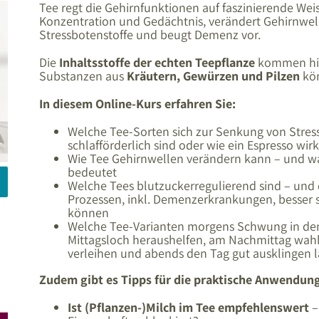
Tee regt die Gehirnfunktionen auf faszinierende Weise
Konzentration und Gedächtnis, verändert Gehirnwell
Stressbotenstoffe und beugt Demenz vor.
Die
Inhaltsstoffe der echten Teepflanze
kommen hier
Substanzen aus
Kräutern, Gewürzen und Pilzen
kön
In diesem Online-Kurs erfahren Sie:
Welche Tee-Sorten sich zur Senkung von Stres
schlafförderlich sind oder wie ein Espresso wir
Wie Tee Gehirnwellen verändern kann – und was
bedeutet
Welche Tees blutzuckerregulierend sind – und
Prozessen, inkl. Demenzerkrankungen, besser 
können
Welche Tee-Varianten morgens Schwung in den
Mittagsloch heraushelfen, am Nachmittag wahl
verleihen und abends den Tag gut ausklingen 
Zudem gibt es Tipps für die praktische Anwendun
Ist (Pflanzen-)Milch im Tee empfehlenswert
–