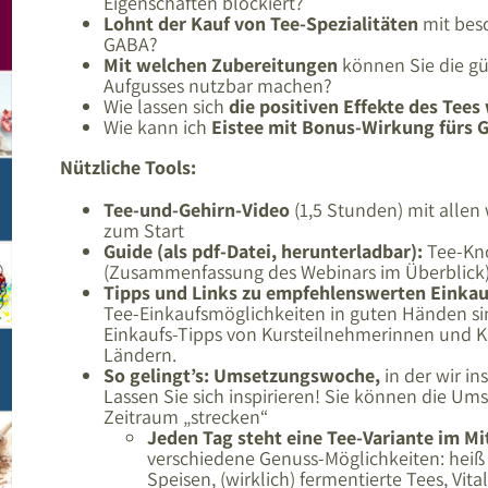
Eigenschaften blockiert?
Lohnt der Kauf von Tee-Spezialitäten
mit bes
GABA?
Mit welchen Zubereitungen
können Sie die gün
Aufgusses nutzbar machen?
Wie lassen sich
die positiven Effekte des Tees
Wie kann ich
Eistee mit Bonus-Wirkung fürs 
Nützliche Tools:
Tee-und-Gehirn-Video
(1,5 Stunden) mit allen
zum Start
Guide (als pdf-Datei, herunterladbar):
Tee-Kno
(Zusammenfassung des Webinars im Überblick
Tipps und Links zu empfehlenswerten Einkau
Tee-Einkaufsmöglichkeiten in guten Händen sin
Einkaufs-Tipps von Kursteilnehmerinnen und 
Ländern.
So gelingt’s: Umsetzungswoche,
in der wir in
Lassen Sie sich inspirieren! Sie können die Um
Zeitraum „strecken“
Jeden Tag steht eine Tee-Variante im Mi
verschiedene Genuss-Möglichkeiten: heiß o
Speisen, (wirklich) fermentierte Tees, Vit