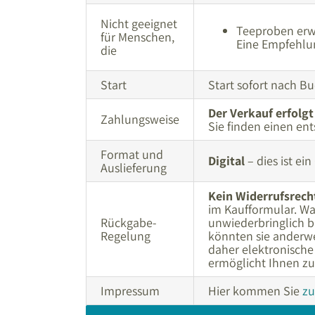
Nicht geeignet
Teeproben erwa
für Menschen,
Eine Empfehlun
die
Start
Start sofort nach B
Der Verkauf erfolg
Zahlungsweise
Sie finden einen e
Format und
Digital
– dies ist ein
Auslieferung
Kein Widerrufsrecht
im Kaufformular. Wa
Rückgabe-
unwiederbringlich be
Regelung
könnten sie anderwe
daher elektronisch
ermöglicht Ihnen z
Impressum
Hier kommen Sie
zu