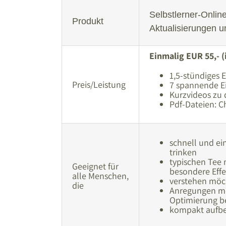
Selbstlerner-Online
Produkt
Aktualisierungen u
Einmalig EUR 55,- (
1,5-stündiges 
Preis/Leistung
7 spannende Ei
Kurzvideos zu 
Pdf-Dateien: C
schnell und ei
trinken
typischen Tee 
Geeignet für
besondere Effe
alle Menschen,
verstehen möch
die
Anregungen möc
Optimierung be
kompakt aufbe