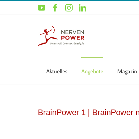
Zum
YouTube
Facebook
Instagram
LinkedIn
Inhalt
springen
Aktuelles
Angebote
Magazin
BrainPower 1 | BrainPower m