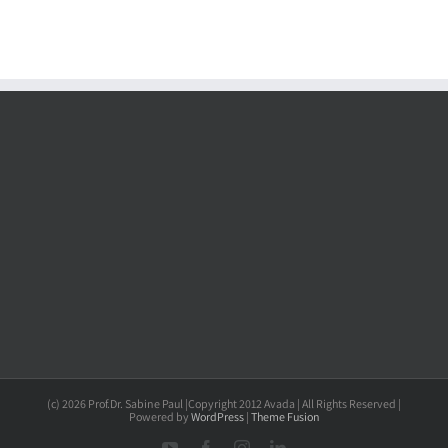
(c) 2026 Prof.Dr. Sabine Paul |Copyright 2012 Avada | All Rights Reserved |
Powered by
WordPress
|
Theme Fusion
YouTube
Facebook
Instagram
LinkedIn