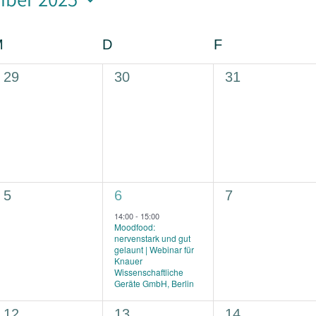
m
n.
M
Mittwoch
D
Donnerstag
F
Freitag
0
0
0
29
30
31
Veranstaltungen,
Veranstaltungen,
Veranstaltung
0
1
0
5
6
7
Veranstaltungen,
Veranstaltung,
Veranstaltung
14:00
-
15:00
Moodfood:
nervenstark und gut
gelaunt | Webinar für
Knauer
Wissenschaftliche
Geräte GmbH, Berlin
0
0
0
12
13
14