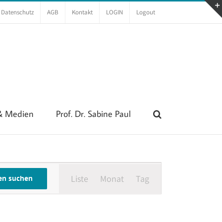
Datenschutz
AGB
Kontakt
LOGIN
Logout
 & Medien
Prof. Dr. Sabine Paul
Veranstaltung
Liste
Monat
Tag
Ansichten-
en suchen
Navigation