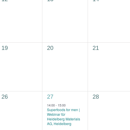
Veranstaltungen,
Veranstaltungen,
Veranstaltung
0
0
0
19
20
21
Veranstaltungen,
Veranstaltungen,
Veranstaltung
0
1
0
26
27
28
Veranstaltungen,
Veranstaltung,
Veranstaltung
14:00
-
15:00
Superfoods for men |
Webinar für
Heidelberg Materials
AG, Heidelberg