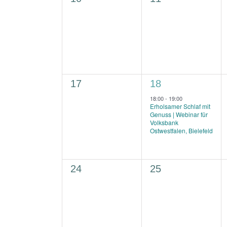
Veranstaltungen,
Veranstaltungen,
0
1
17
18
Veranstaltungen,
Veranstaltung,
18:00
-
19:00
Erholsamer Schlaf mit
Genuss | Webinar für
Volksbank
Ostwestfalen, Bielefeld
0
0
24
25
Veranstaltungen,
Veranstaltungen,