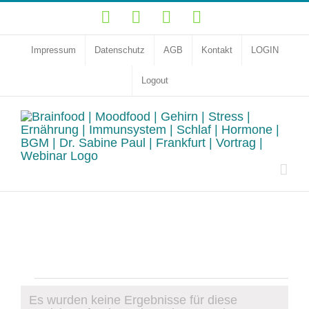
Zum
YouTube
Facebook
Instagram
LinkedIn
Inhalt
springen
Impressum
Datenschutz
AGB
Kontakt
LOGIN
Logout
Veranstaltungen
Es wurden keine Ergebnisse für diese