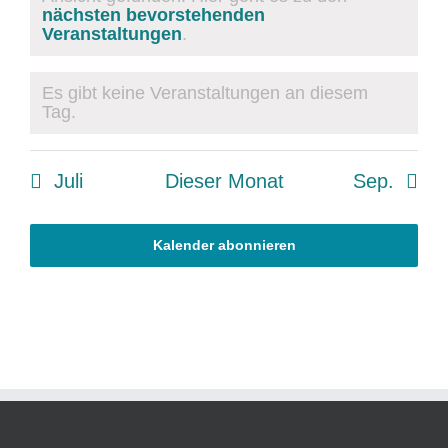
Hinweis
nächsten bevorstehenden
Veranstaltungen
.
Es gibt keine Veranstaltungen an diesem
Hinweis
Tag.
Juli
Dieser Monat
Sep.
Kalender abonnieren