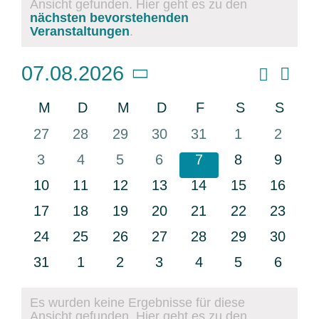
Ansicht gefunden. Hier geht es zu den
Hinweis
nächsten bevorstehenden
Veranstaltungen
.
Vera
Suche
07.08.2026
Veransta
Monat
Ansi
Datum
Suche
Navi
Kalender
M
Montag
D
Dienstag
M
Mittwoch
D
Donnerstag
F
Freitag
S
Samstag
S
Sonn
und
wählen.
von
Ansichte
0
0
0
0
0
0
0
27
28
29
30
31
1
2
Veranstaltungen
Navigati
Veranstaltungen
Veranstaltungen
Veranstaltungen
Veranstaltungen
Veranstaltungen
Veranstaltun
Verans
0
0
0
0
0
0
0
3
4
5
6
7
8
9
Veranstaltungen
Veranstaltungen
Veranstaltungen
Veranstaltungen
Veranstaltungen
Veranstaltun
Verans
0
0
0
0
0
0
0
10
11
12
13
14
15
16
Veranstaltungen
Veranstaltungen
Veranstaltungen
Veranstaltungen
Veranstaltungen
Veranstaltung
Veranst
0
0
0
0
0
0
0
17
18
19
20
21
22
23
Veranstaltungen
Veranstaltungen
Veranstaltungen
Veranstaltungen
Veranstaltungen
Veranstaltung
Veranst
0
0
0
0
0
0
0
24
25
26
27
28
29
30
Veranstaltungen
Veranstaltungen
Veranstaltungen
Veranstaltungen
Veranstaltungen
Veranstaltung
Veranst
0
0
0
0
0
0
0
31
1
2
3
4
5
6
Veranstaltungen
Veranstaltungen
Veranstaltungen
Veranstaltungen
Veranstaltungen
Veranstaltun
Verans
Es wurden keine Ergebnisse für diese
Ansicht gefunden. Hier geht es zu den