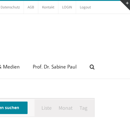
Datenschutz
AGB
Kontakt
LOGIN
Logout
 & Medien
Prof. Dr. Sabine Paul
Veranstaltung
Liste
Monat
Tag
Ansichten-
en suchen
Navigation