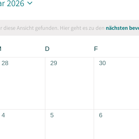
ar 2026
m
n.
r diese Ansicht gefunden. Hier geht es zu den
nächsten bev
Hinweis
M
Mittwoch
D
Donnerstag
F
Freitag
0
0
0
28
29
30
Veranstaltungen,
Veranstaltungen,
Veranstaltung
0
0
0
4
5
6
Veranstaltungen,
Veranstaltungen,
Veranstaltung