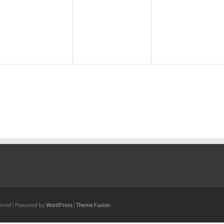
served | Powered by
WordPress
|
Theme Fusion