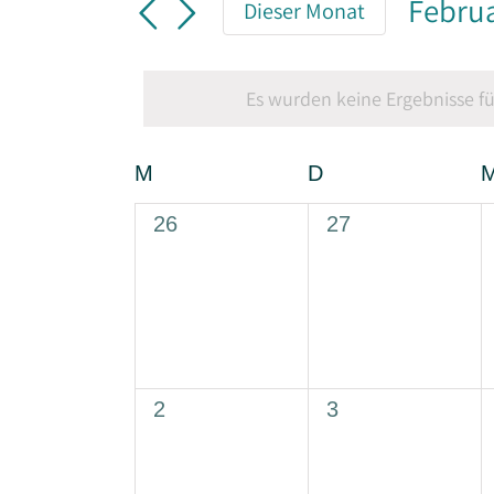
Febru
nach
Dieser Monat
Navigation
Veranstaltungen
Datu
Schlüsselwort.
wähle
Es wurden keine Ergebnisse fü
Kalender
M
Montag
D
Dienstag
von
Veranstaltungen
0
0
26
27
Veranstaltungen,
Veranstaltungen,
0
0
2
3
Veranstaltungen,
Veranstaltungen,