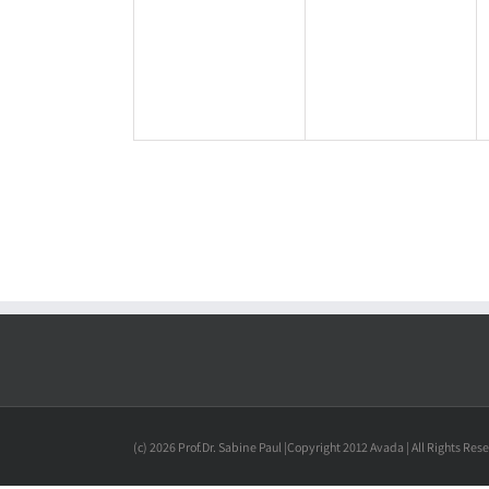
(c) 2026 Prof.Dr. Sabine Paul |Copyright 2012 Avada | All Rights Re