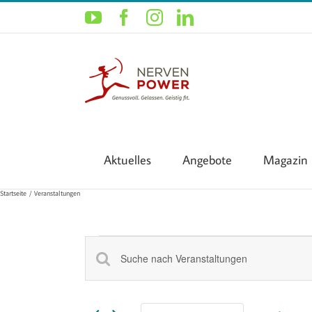
Zum
YouTube
Facebook
Instagram
LinkedIn
Inhalt
springen
Aktuelles
Angebote
Magazin
Startseite
Veranstaltungen
Veranstaltungen
Veranstaltungen
Bitte
Schlüsselwort
Suche
eingeben.
und
Suche
Ansichten,