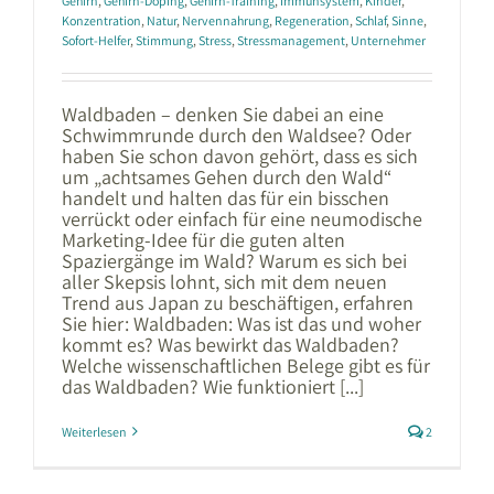
Gehirn
,
Gehirn-Doping
,
Gehirn-Training
,
Immunsystem
,
Kinder
,
Konzentration
,
Natur
,
Nervennahrung
,
Regeneration
,
Schlaf
,
Sinne
,
Sofort-Helfer
,
Stimmung
,
Stress
,
Stressmanagement
,
Unternehmer
Waldbaden – denken Sie dabei an eine
Schwimmrunde durch den Waldsee? Oder
haben Sie schon davon gehört, dass es sich
um „achtsames Gehen durch den Wald“
handelt und halten das für ein bisschen
verrückt oder einfach für eine neumodische
Marketing-Idee für die guten alten
Spaziergänge im Wald? Warum es sich bei
aller Skepsis lohnt, sich mit dem neuen
Trend aus Japan zu beschäftigen, erfahren
Sie hier: Waldbaden: Was ist das und woher
kommt es? Was bewirkt das Waldbaden?
Welche wissenschaftlichen Belege gibt es für
das Waldbaden? Wie funktioniert [...]
Weiterlesen
2