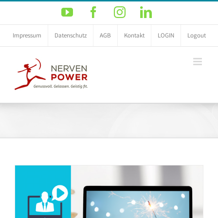
Zum
YouTube
Facebook
Instagram
LinkedIn
Inhalt
springen
Impressum
Datenschutz
AGB
Kontakt
LOGIN
Logout