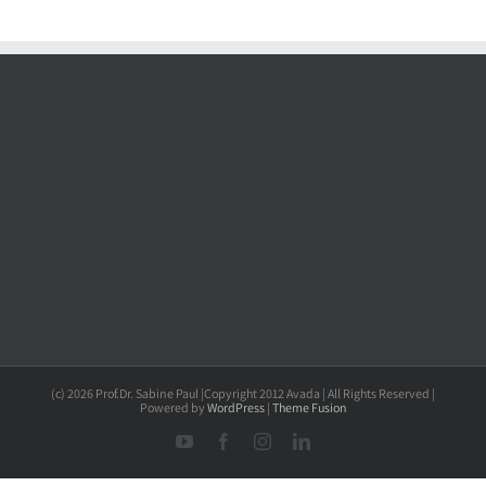
(c) 2026 Prof.Dr. Sabine Paul |Copyright 2012 Avada | All Rights Reserved |
Powered by
WordPress
|
Theme Fusion
YouTube
Facebook
Instagram
LinkedIn