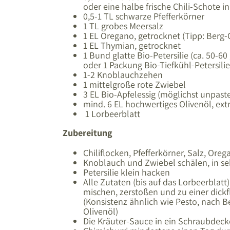
oder eine halbe frische Chili-Schote i
0,5-1 TL schwarze Pfefferkörner
1 TL grobes Meersalz
1 EL Oregano, getrocknet (Tipp: Berg
1 EL Thymian, getrocknet
1 Bund glatte Bio-Petersilie (ca. 50-60 
oder 1 Packung Bio-Tiefkühl-Petersilie
1-2 Knoblauchzehen
1 mittelgroße rote Zwiebel
3 EL Bio-Apfelessig (möglichst unpaste
mind. 6 EL hochwertiges Olivenöl, ext
1 Lorbeerblatt
Zubereitung
Chiliflocken, Pfefferkörner, Salz, Or
Knoblauch und Zwiebel schälen, in se
Petersilie klein hacken
Alle Zutaten (bis auf das Lorbeerblatt
mischen, zerstoßen und zu einer dickf
(Konsistenz ähnlich wie Pesto, nach B
Olivenöl)
Die Kräuter-Sauce in ein Schraubdeck