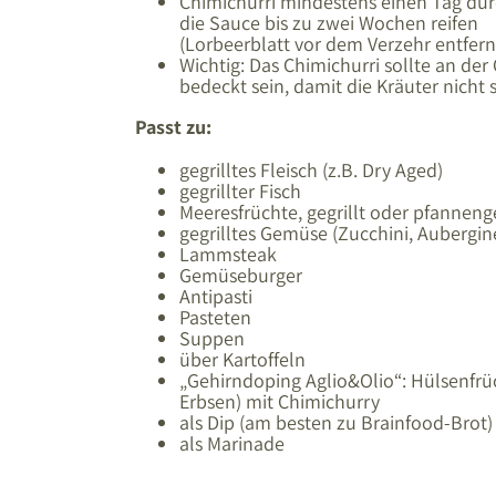
Chimichurri mindestens einen Tag durc
die Sauce bis zu zwei Wochen reifen
(Lorbeerblatt vor dem Verzehr entfer
Wichtig: Das Chimichurri sollte an de
bedeckt sein, damit die Kräuter nicht
Passt zu:
gegrilltes Fleisch (z.B. Dry Aged)
gegrillter Fisch
Meeresfrüchte, gegrillt oder pfannen
gegrilltes Gemüse (Zucchini, Aubergin
Lammsteak
Gemüseburger
Antipasti
Pasteten
Suppen
über Kartoffeln
„Gehirndoping Aglio&Olio“: Hülsenfrü
Erbsen) mit Chimichurry
als Dip (am besten zu Brainfood-Brot)
als Marinade