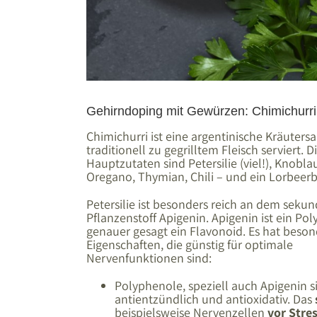
Gehirndoping mit Gewürzen: Chimichurri
Chimichurri ist eine argentinische Kräutersa
traditionell zu gegrilltem Fleisch serviert. D
Hauptzutaten sind Petersilie (viel!), Knobla
Oregano, Thymian, Chili – und ein Lorbeerb
Petersilie ist besonders reich an dem seku
Pflanzenstoff Apigenin. Apigenin ist ein Po
genauer gesagt ein Flavonoid. Es hat beso
Eigenschaften, die günstig für optimale
Nervenfunktionen sind:
Polyphenole, speziell auch Apigenin s
antientzündlich und antioxidativ. Das
beispielsweise Nervenzellen
vor Stre