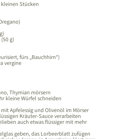
n kleinen Stücken
-Oregano)
g)
 (50 g)
urisiert, fürs „Bauchhirn“)
ra vergine
egano, Thymian mörsern
hr kleine Würfel schneiden
) mit Apfelessig und Olivenöl im Mörser
lüssigen Kräuter-Sauce verarbeiten
elieben auch etwas flüssiger mit mehr
elglas geben, das Lorbeerblatt zufügen