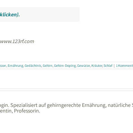
klicken).
 www.123rf.com
sion
,
Ernährung
,
Gedächtnis
,
Gehirn
,
Gehirn-Doping
,
Gewürze
,
Kräuter
,
Schlaf
|
1 Komment
gin. Spezialisiert auf gehirngerechte Ernährung, natürliche
ntin, Professorin.