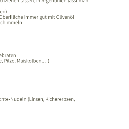
hziehen lassen, in Argentinien lässt man
nen)
r Oberfläche immer gut mit Olivenöl
 schimmeln
gebraten
e, Pilze, Maiskolben,…)
chte-Nudeln (Linsen, Kichererbsen,