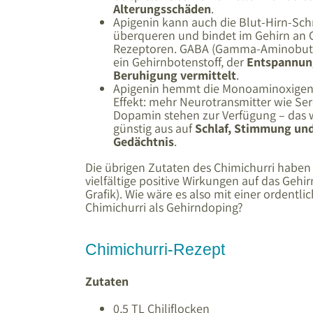
Alterungsschäden
.
Apigenin kann auch die Blut-Hirn-Sc
überqueren und bindet im Gehirn an
Rezeptoren. GABA (Gamma-Aminobutte
ein Gehirnbotenstoff, der
Entspannun
Beruhigung vermittelt
.
Apigenin hemmt die Monoaminoxigen
Effekt: mehr Neurotransmitter wie Se
Dopamin stehen zur Verfügung – das w
günstig aus auf
Schlaf, Stimmung un
Gedächtnis
.
Die übrigen Zutaten des Chimichurri haben
vielfältige positive Wirkungen auf das Gehir
Grafik). Wie wäre es also mit einer ordentli
Chimichurri als Gehirndoping?
Chimichurri-Rezept
Zutaten
0,5 TL Chiliflocken