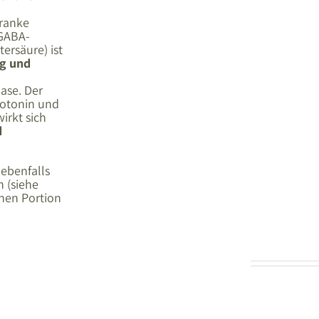
hranke
 GABA-
rsäure) ist
g und
ase. Der
rotonin und
irkt sich
d
 ebenfalls
n (siehe
chen Portion