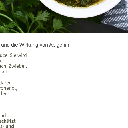
 und die Wirkung von Apigenin
uce. Sie wird
ie
uch, Zwiebel,
latt.
ndären
lyphenol,
ndere
ind
schützt
ss- und