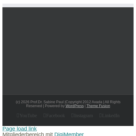
(c) 2026 Prof.Dr. Sabine Paul |Copyright 2012 Avada | All Rights
Reserved | Powered by
WordPress
|
Theme Fusion
YouTube
Facebook
Instagram
LinkedIn
Page load link
Mitgliederbereich mit
DigiMember