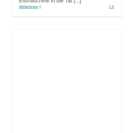
Eismaschine in die Tat [...]
Weiterlesen
0