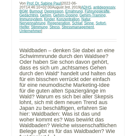
Von
Prof. Dr. Sabine Paul
|
2022-06-
20T14:46:10+02:00
August 3rd, 2019
|
ADHS
,
antidepressiv
,
BGM
,
Burnout
,
Depression
,
Ernährung
,
Führungskräfte
,
Gedächtnis
,
Gehirn
,
Gehirn-Doping
,
Gehirn-Training
,
Immunsystem
,
Kinder
,
Konzentration
,
Natur
,
Nervennahrung
,
Regeneration
,
Schlaf
,
Sinne
,
Sofort-
Helfer
,
Stimmung
,
Stress
,
Stressmanagement
,
Unternehmer
|
Waldbaden – denken Sie dabei an eine
Schwimmrunde durch den Waldsee?
Oder haben Sie schon davon gehört,
dass es sich um „achtsames Gehen
durch den Wald“ handelt und halten das
für ein bisschen verrückt oder einfach
für eine neumodische Marketing-Idee
für die guten alten Spaziergänge im
Wald? Warum es sich bei aller Skepsis
lohnt, sich mit dem neuen Trend aus
Japan zu beschäftigen, erfahren Sie
hier: Waldbaden: Was ist das und
woher kommt es? Was bewirkt das
Waldbaden? Welche wissenschaftlichen
Belege gibt es für das Waldbaden? Wie