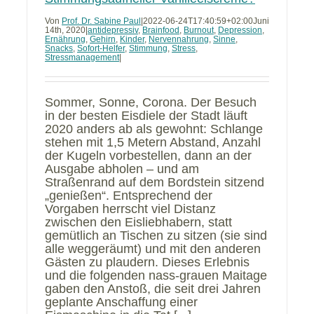
Von
Prof. Dr. Sabine Paul
|
2022-06-24T17:40:59+02:00
Juni
14th, 2020
|
antidepressiv
,
Brainfood
,
Burnout
,
Depression
,
Ernährung
,
Gehirn
,
Kinder
,
Nervennahrung
,
Sinne
,
Snacks
,
Sofort-Helfer
,
Stimmung
,
Stress
,
Stressmanagement
|
Sommer, Sonne, Corona. Der Besuch
in der besten Eisdiele der Stadt läuft
2020 anders ab als gewohnt: Schlange
stehen mit 1,5 Metern Abstand, Anzahl
der Kugeln vorbestellen, dann an der
Ausgabe abholen – und am
Straßenrand auf dem Bordstein sitzend
„genießen“. Entsprechend der
Vorgaben herrscht viel Distanz
zwischen den Eisliebhabern, statt
gemütlich an Tischen zu sitzen (sie sind
alle weggeräumt) und mit den anderen
Gästen zu plaudern. Dieses Erlebnis
und die folgenden nass-grauen Maitage
gaben den Anstoß, die seit drei Jahren
geplante Anschaffung einer