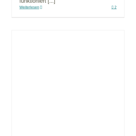
funktioniert [...]
Weiterlesen
2
ag