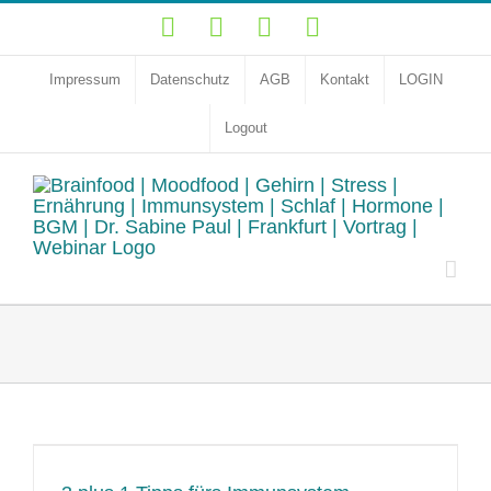
Zum
YouTube
Facebook
Instagram
LinkedIn
Inhalt
springen
Impressum
Datenschutz
AGB
Kontakt
LOGIN
Logout