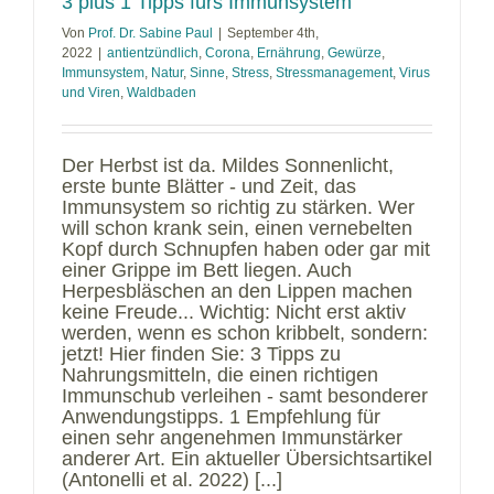
3 plus 1 Tipps fürs Immunsystem
Von
Prof. Dr. Sabine Paul
|
September 4th,
2022
|
antientzündlich
,
Corona
,
Ernährung
,
Gewürze
,
Immunsystem
,
Natur
,
Sinne
,
Stress
,
Stressmanagement
,
Virus
und Viren
,
Waldbaden
Der Herbst ist da. Mildes Sonnenlicht,
erste bunte Blätter - und Zeit, das
Immunsystem so richtig zu stärken. Wer
will schon krank sein, einen vernebelten
Kopf durch Schnupfen haben oder gar mit
einer Grippe im Bett liegen. Auch
Herpesbläschen an den Lippen machen
keine Freude... Wichtig: Nicht erst aktiv
werden, wenn es schon kribbelt, sondern:
jetzt! Hier finden Sie: 3 Tipps zu
Nahrungsmitteln, die einen richtigen
Immunschub verleihen - samt besonderer
Anwendungstipps. 1 Empfehlung für
einen sehr angenehmen Immunstärker
anderer Art. Ein aktueller Übersichtsartikel
(Antonelli et al. 2022) [...]