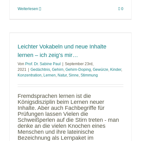
Weiterlesen
0
Leichter Vokabeln und neue Inhalte
lernen – ich zeig’s mir…
Von
Prof. Dr. Sabine Paul
|
September 23rd,
2021
|
Gedächtnis
,
Gehirn
,
Gehirn-Doping
,
Gewürze
,
Kinder
,
Konzentration
,
Lernen
,
Natur
,
Sinne
,
Stimmung
Fremdsprachen lernen ist die
Königsdisziplin beim Lernen neuer
Inhalte. Aber auch Fachbegriffe für
Prüfungen lassen Vielen die
Schweißperlen auf die Stirn treten - man
denke an die vielen Knochen eines
Menschen und ihre lateinische
Bezeichnung als Lernpaket im