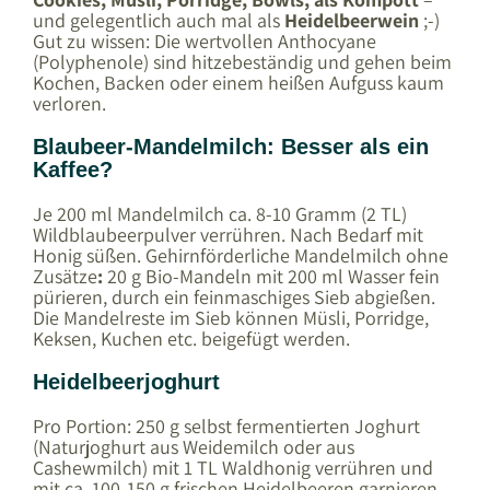
und gelegentlich auch mal als
Heidelbeerwein
;-)
Gut zu wissen: Die wertvollen Anthocyane
(Polyphenole) sind hitzebeständig und gehen beim
Kochen, Backen oder einem heißen Aufguss kaum
verloren.
Blaubeer-Mandelmilch: Besser als ein
Kaffee?
Je 200 ml Mandelmilch ca. 8-10 Gramm (2 TL)
Wildblaubeerpulver verrühren. Nach Bedarf mit
Honig süßen. Gehirnförderliche Mandelmilch ohne
Zusätze
:
20 g Bio-Mandeln mit 200 ml Wasser fein
pürieren, durch ein feinmaschiges Sieb abgießen.
Die Mandelreste im Sieb können Müsli, Porridge,
Keksen, Kuchen etc. beigefügt werden.
Heidelbeerjoghurt
Pro Portion: 250 g selbst fermentierten Joghurt
(Naturjoghurt aus Weidemilch oder aus
Cashewmilch) mit 1 TL Waldhonig verrühren und
mit ca. 100-150 g frischen Heidelbeeren garnieren