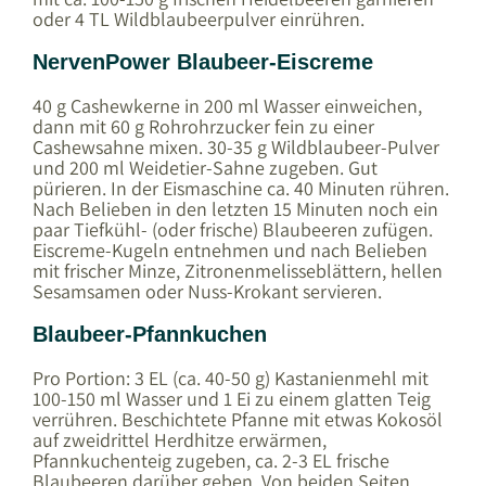
oder 4 TL Wildblaubeerpulver einrühren.
NervenPower Blaubeer-Eiscreme
40 g Cashewkerne in 200 ml Wasser einweichen,
dann mit 60 g Rohrohrzucker fein zu einer
Cashewsahne mixen. 30-35 g Wildblaubeer-Pulver
und 200 ml Weidetier-Sahne zugeben. Gut
pürieren. In der Eismaschine ca. 40 Minuten rühren.
Nach Belieben in den letzten 15 Minuten noch ein
paar Tiefkühl- (oder frische) Blaubeeren zufügen.
Eiscreme-Kugeln entnehmen und nach Belieben
mit frischer Minze, Zitronenmelisseblättern, hellen
Sesamsamen oder Nuss-Krokant servieren.
Blaubeer-Pfannkuchen
Pro Portion: 3 EL (ca. 40-50 g) Kastanienmehl mit
100-150 ml Wasser und 1 Ei zu einem glatten Teig
verrühren. Beschichtete Pfanne mit etwas Kokosöl
auf zweidrittel Herdhitze erwärmen,
Pfannkuchenteig zugeben, ca. 2-3 EL frische
Blaubeeren darüber geben. Von beiden Seiten