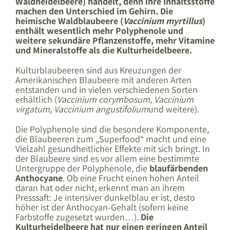
Waldheidelbeere) handelt, denn ihre Inhaltsstoffe
machen den Unterschied im Gehirn. Die
heimische Waldblaubeere (
Vaccinium myrtillus
)
enthält wesentlich mehr Polyphenole und
weitere sekundäre Pflanzenstoffe, mehr Vitamine
und Mineralstoffe als die Kulturheidelbeere.
Kulturblaubeeren sind aus Kreuzungen der
Amerikanischen Blaubeere mit anderen Arten
entstanden und in vielen verschiedenen Sorten
erhältlich (
Vaccinium corymbosum, Vaccinium
virgatum, Vaccinium angustifolium
und weitere).
Die Polyphenole sind die besondere Komponente,
die Blaubeeren zum „Superfood“ macht und eine
Vielzahl gesundheitlicher Effekte mit sich bringt. In
der Blaubeere sind es vor allem eine bestimmte
Untergruppe der Polyphenole, die
blaufärbenden
Anthocyane
. Ob eine Frucht einen hohen Anteil
daran hat oder nicht, erkennt man an ihrem
Presssaft: Je intensiver dunkelblau er ist, desto
höher ist der Anthocyan-Gehalt (sofern keine
Farbstoffe zugesetzt wurden…).
Die
Kulturheidelbeere hat nur einen geringen Anteil