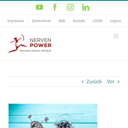
Zum
YouTube
Facebook
Instagram
LinkedIn
Inhalt
springen
Impressum
Datenschutz
AGB
Kontakt
LOGIN
Logout
Zurück
Vor
Zeige
grösseres
Bild