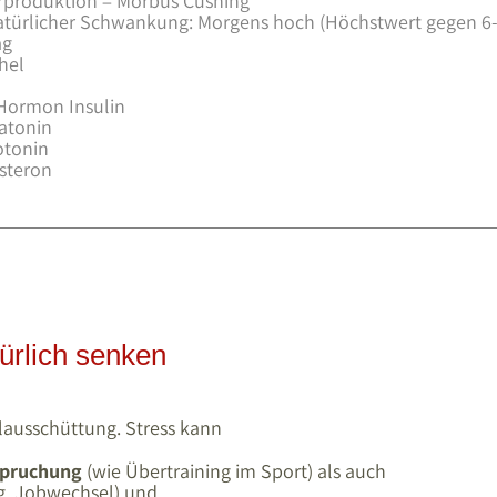
rproduktion = Morbus Cushing
natürlicher Schwankung: Morgens hoch (Höchstwert gegen 6-8
ag
hel
Hormon Insulin
latonin
otonin
steron
ürlich senken
olausschüttung. Stress kann
spruchung
(wie Übertraining im Sport) als auch
, Jobwechsel) und