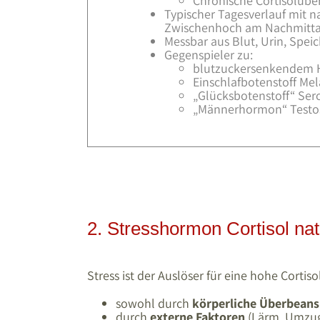
Chronische Cortisolübe
Typischer Tagesverlauf mit 
Zwischenhoch am Nachmitt
Messbar aus Blut, Urin, Speic
Gegenspieler zu:
blutzuckersenkendem 
Einschlafbotenstoff Me
„Glücksbotenstoff“ Ser
„Männerhormon“ Testo
2. Stresshormon Cortisol nat
Stress ist der Auslöser für eine hohe Cortis
sowohl durch
körperliche Überbean
durch
externe Faktoren
(Lärm, Umzug