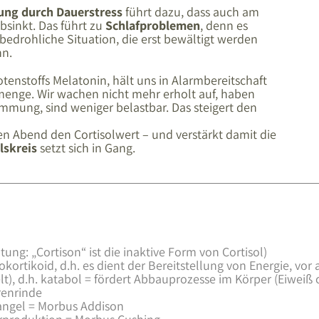
ung durch Dauerstress
führt dazu, dass auch am
bsinkt. Das führt zu
Schlafproblemen
, denn es
e bedrohliche Situation, die erst bewältigt werden
nn.
otenstoffs Melatonin, hält uns in Alarmbereitschaft
fmenge. Wir wachen nicht mehr erholt auf, haben
mung, sind weniger belastbar. Das steigert den
 Abend den Cortisolwert – und verstärkt damit die
lskreis
setzt sich in Gang.
tung: „Cortison“ ist die inaktive Form von Cortisol)
ortikoid, d.h. es dient der Bereitstellung von Energie, vor
t), d.h. katabol = fördert Abbauprozesse im Körper (Eiweiß
renrinde
angel = Morbus Addison