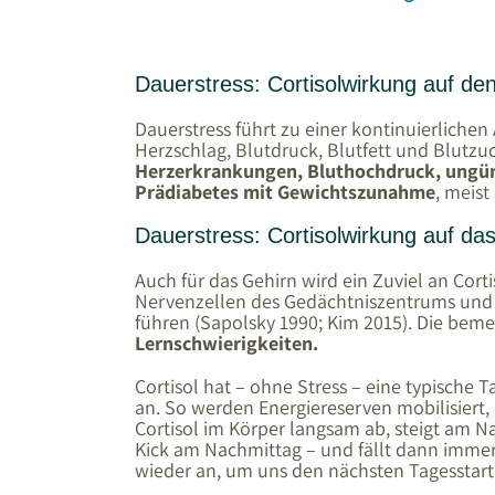
Dauerstress: Cortisolwirkung auf de
Dauerstress führt zu einer kontinuierliche
Herzschlag, Blutdruck, Blutfett und Blutzuc
Herzerkrankungen, Bluthochdruck, ungün
Prädiabetes mit Gewichtszunahme
, meis
Dauerstress: Cortisolwirkung auf da
Auch für das Gehirn wird ein Zuviel an Cort
Nervenzellen des Gedächtniszentrums un
führen (Sapolsky 1990; Kim 2015). Die bem
Lernschwierigkeiten.
Cortisol hat – ohne Stress – eine typische 
an. So werden Energiereserven mobilisiert, 
Cortisol im Körper langsam ab, steigt am N
Kick am Nachmittag – und fällt dann immer 
wieder an, um uns den nächsten Tagesstart