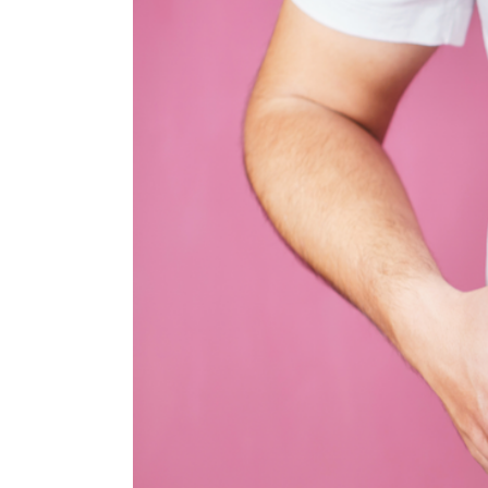
grösseres
Bild