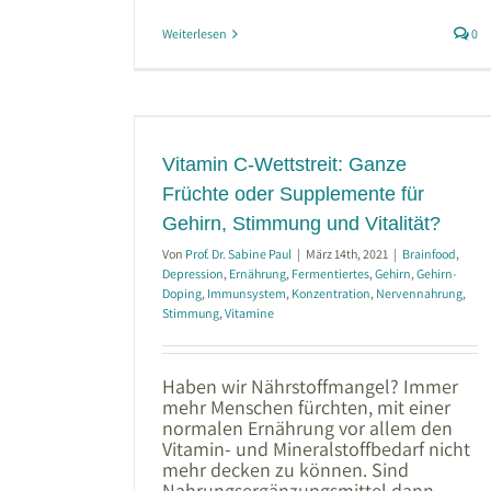
Weiterlesen
0
t: Ganze
mente für
Vitalität?
Vitamin C-Wettstreit: Ganze
rmentiertes
Gehirn
onzentration
Früchte oder Supplemente für
Vitamine
Gehirn, Stimmung und Vitalität?
Von
Prof. Dr. Sabine Paul
|
März 14th, 2021
|
Brainfood
,
Depression
,
Ernährung
,
Fermentiertes
,
Gehirn
,
Gehirn-
Doping
,
Immunsystem
,
Konzentration
,
Nervennahrung
,
Stimmung
,
Vitamine
Haben wir Nährstoffmangel? Immer
mehr Menschen fürchten, mit einer
normalen Ernährung vor allem den
Vitamin- und Mineralstoffbedarf nicht
mehr decken zu können. Sind
Nahrungsergänzungsmittel dann