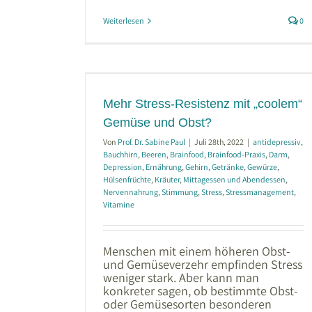
Weiterlesen
0
tenz mit
nd Obst?
ainfood
Brainfood-
Gehirn
Getränke
Mehr Stress-Resistenz mit „coolem“
ittagessen und
Gemüse und Obst?
immung
Stress
amine
Von
Prof. Dr. Sabine Paul
|
Juli 28th, 2022
|
antidepressiv
,
Bauchhirn
,
Beeren
,
Brainfood
,
Brainfood-Praxis
,
Darm
,
Depression
,
Ernährung
,
Gehirn
,
Getränke
,
Gewürze
,
Hülsenfrüchte
,
Kräuter
,
Mittagessen und Abendessen
,
Nervennahrung
,
Stimmung
,
Stress
,
Stressmanagement
,
Vitamine
Menschen mit einem höheren Obst-
und Gemüseverzehr empfinden Stress
weniger stark. Aber kann man
konkreter sagen, ob bestimmte Obst-
oder Gemüsesorten besonderen