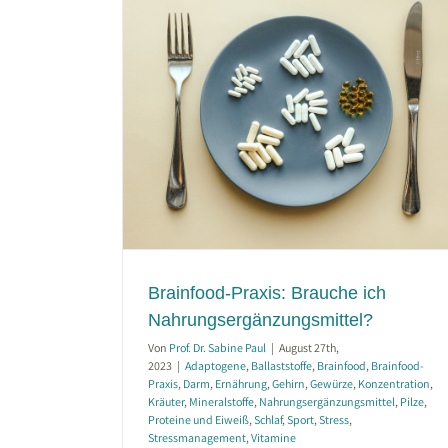
auche ich
smittel?
Brainfood-Praxis
Konzentration
zungsmittel
Pilze
port
Stress
amine
Brainfood-Praxis: Brauche ich
Nahrungsergänzungsmittel?
Von
Prof. Dr. Sabine Paul
|
August 27th,
2023
|
Adaptogene
,
Ballaststoffe
,
Brainfood
,
Brainfood-
Praxis
,
Darm
,
Ernährung
,
Gehirn
,
Gewürze
,
Konzentration
,
Kräuter
,
Mineralstoffe
,
Nahrungsergänzungsmittel
,
Pilze
,
Proteine und Eiweiß
,
Schlaf
,
Sport
,
Stress
,
Stressmanagement
,
Vitamine