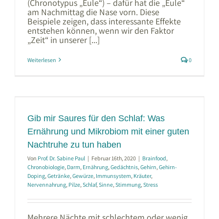
(Chronotypus „Eule“) – dafür hat die „Eule“
am Nachmittag die Nase vorn. Diese
Beispiele zeigen, dass interessante Effekte
entstehen können, wenn wir den Faktor
„Zeit“ in unserer [...]
Weiterlesen
0
Gib mir Saures für den Schlaf: Was
Ernährung und Mikrobiom mit einer guten
Nachtruhe zu tun haben
Von
Prof. Dr. Sabine Paul
|
Februar 16th, 2020
|
Brainfood
,
Chronobiologie
,
Darm
,
Ernährung
,
Gedächtnis
,
Gehirn
,
Gehirn-
Doping
,
Getränke
,
Gewürze
,
Immunsystem
,
Kräuter
,
Nervennahrung
,
Pilze
,
Schlaf
,
Sinne
,
Stimmung
,
Stress
Mehrere Nächte mit schlechtem oder wenig