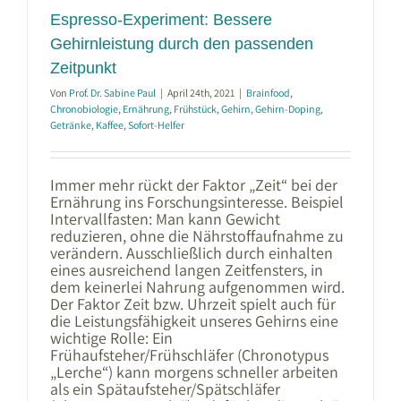
Espresso-Experiment: Bessere
Gehirnleistung durch den passenden
Zeitpunkt
Von
Prof. Dr. Sabine Paul
|
April 24th, 2021
|
Brainfood
,
Chronobiologie
,
Ernährung
,
Frühstück
,
Gehirn
,
Gehirn-Doping
,
Getränke
,
Kaffee
,
Sofort-Helfer
Immer mehr rückt der Faktor „Zeit“ bei der
Ernährung ins Forschungsinteresse. Beispiel
Intervallfasten: Man kann Gewicht
reduzieren, ohne die Nährstoffaufnahme zu
verändern. Ausschließlich durch einhalten
eines ausreichend langen Zeitfensters, in
dem keinerlei Nahrung aufgenommen wird.
Der Faktor Zeit bzw. Uhrzeit spielt auch für
die Leistungsfähigkeit unseres Gehirns eine
wichtige Rolle: Ein
Frühaufsteher/Frühschläfer (Chronotypus
„Lerche“) kann morgens schneller arbeiten
als ein Spätaufsteher/Spätschläfer