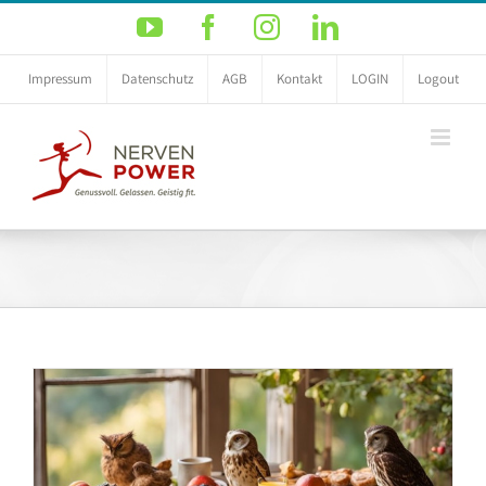
Zum
YouTube
Facebook
Instagram
LinkedIn
Inhalt
springen
Impressum
Datenschutz
AGB
Kontakt
LOGIN
Logout