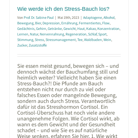
Wie werde ich den Stress-Bauch los?
Von
Prof. Dr. Sabine Paul
|
Mai 19th, 2023
|
Adaptogene
,
Alkohol
,
Bewegung
,
Bier
,
Depression
,
Ernährung
,
Fermentiertes
,
Flow
,
Gedächtnis
,
Gehirn
,
Getränke
,
Gewicht
,
Haut
,
Kakao
,
Konzentration
,
Lernen
,
Natur
,
Nervennahrung
,
Regeneration
,
Schlaf
,
Sport
,
Stimmung
,
Stress
,
Stressmanagement
,
Tee
,
Waldbaden
,
Wein
,
Zucker
,
Zusatzstoffe
Sie essen meist gesund, bewegen sich – und
dennoch wächst der Bauchumfang still und
heimlich weiter? Vielleicht haben Sie einen
Stress-Bauch?! Die Pfunde am Bauch
entstehen nicht nur durch zu viel oder
falsches Essen oder mangelnde Bewegung,
sondern auch durch Stress. Verantwortlich
dafür ist das Stresshormon Cortisol. Ein
Cortisol-Überschuss hat noch viele andere
unangenehme Folgen. Wie Cortisol wirkt, ab
wann es dem Gewicht und der Gesundheit
schadet – und wie Sie es auf natürliche
Weise senken, erfahren Sie hier. 1. Wie wirkt