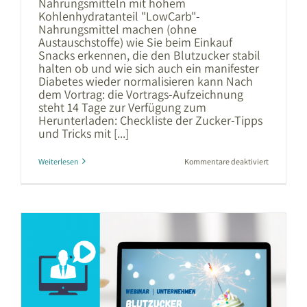
Nahrungsmitteln mit hohem
Kohlenhydratanteil "LowCarb"-
Nahrungsmittel machen (ohne
Austauschstoffe) wie Sie beim Einkauf
Snacks erkennen, die den Blutzucker stabil
halten ob und wie sich auch ein manifester
Diabetes wieder normalisieren kann Nach
dem Vortrag: die Vortrags-Aufzeichnung
steht 14 Tage zur Verfügung zum
Herunterladen: Checkliste der Zucker-Tipps
und Tricks mit [...]
für
Weiterlesen
Kommentare deaktiviert
Blutzucker
in
Balance
|
Webinar
für
BSH
Hausgeräte
Gmbh,
Stuttgart