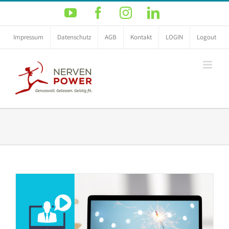
Zum
YouTube
Facebook
Instagram
LinkedIn
Inhalt
springen
Impressum
Datenschutz
AGB
Kontakt
LOGIN
Logout