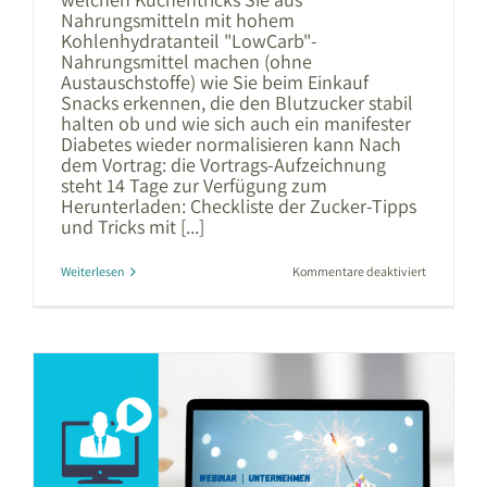
Nahrungsmitteln mit hohem
Kohlenhydratanteil "LowCarb"-
Nahrungsmittel machen (ohne
Austauschstoffe) wie Sie beim Einkauf
Snacks erkennen, die den Blutzucker stabil
halten ob und wie sich auch ein manifester
Diabetes wieder normalisieren kann Nach
dem Vortrag: die Vortrags-Aufzeichnung
steht 14 Tage zur Verfügung zum
Herunterladen: Checkliste der Zucker-Tipps
und Tricks mit [...]
für
Weiterlesen
Kommentare deaktiviert
Blutzucker
in
Balance
|
Webinar
für
Dürr
Systems
AG,
Bietigheim
Bissingen